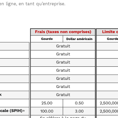
Crédit
Plan
en ligne, en tant qu’entreprise.
Énergie –
Épargne
Entreprises
Retraite