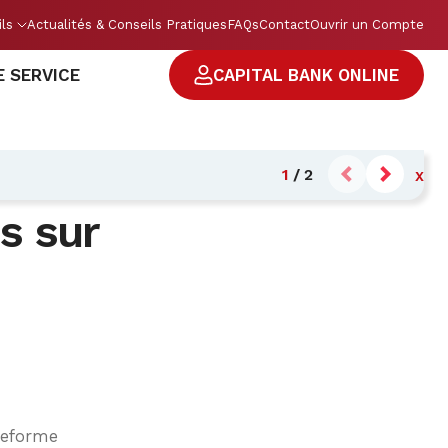
ils
Actualités & Conseils Pratiques
FAQs
Contact
Ouvrir un Compte
E SERVICE
CAPITAL BANK ONLINE
1
/
2
X
s sur
ateforme