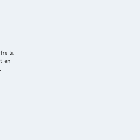
re la
ut en
.