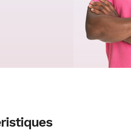
Retraits mensuels
gratuits et illimités
ristiques