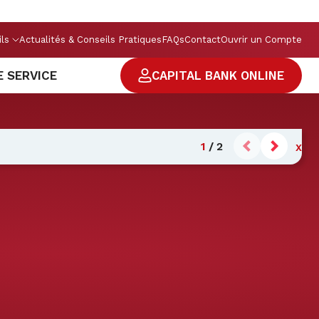
ils
Actualités & Conseils Pratiques
FAQs
Contact
Ouvrir un Compte
E SERVICE
CAPITAL BANK ONLINE
1
/
2
X