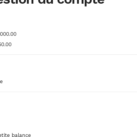
000.00
50.00
le
etite balance