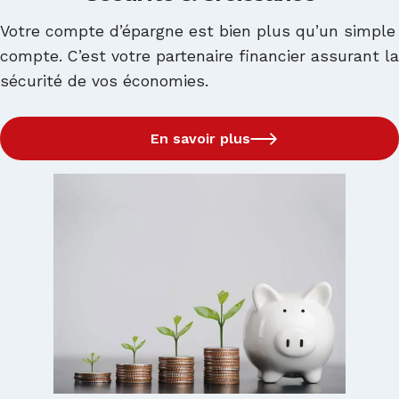
Compte de Dépôt à Terme
Lettre de Garantie
MonCash
Plan Épargne Retraite
Crédit Véhicule
Votre compte d’épargne est bien plus qu’un simple
Prêt à Terme
Chèque de Direction
compte. C’est votre partenaire financier assurant la
Crédit Hypothécaire
sécurité de vos économies.
Staff Loan
Transfert International
Home Equity Loan
Crédit Énergie – Entreprises
Guichet Chauffeur
En savoir plus
Capital Transfert
Payroll
Transport de Fonds