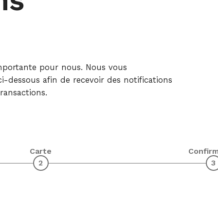
ns
Crédit
Plan
Énergie –
Épargne
Entreprises
Retraite
importante pour nous. Nous vous
dessous afin de recevoir des notifications
ransactions.
Carte
Confirm
2
3