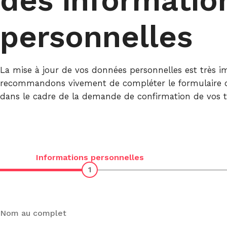
des informatio
Gold
Épargne-
Home
Carte
Chèque
Equity
personnelles
de
Loan
Compte
Crédit
de
Infinite
Dépôt à
Terme
La mise à jour de vos données personnelles est très 
recommandons vivement de compléter le formulaire ci-
dans le cadre de la demande de confirmation de vos t
Informations personnelles
1
Nom au complet