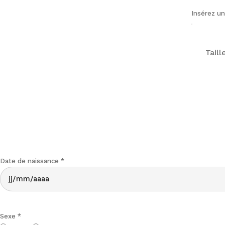
Insérez un
Taill
Date de naissance
*
JJ slash MM slash AAAA
Sexe
*