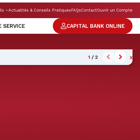
ils
Actualités & Conseils Pratiques
FAQs
Contact
Ouvrir un Compte
E SERVICE
CAPITAL BANK ONLINE
1
/
2
X