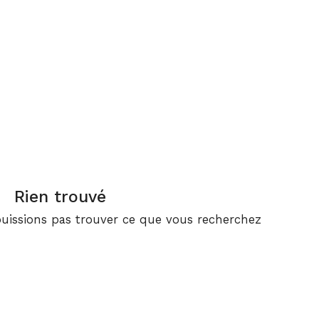
Crédit
Plan
Énergie –
Épargne
Entreprises
Retraite
Rien trouvé
uissions pas trouver ce que vous recherchez