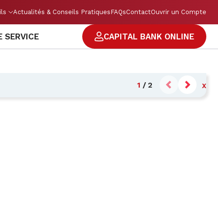
ils
Actualités & Conseils Pratiques
FAQs
Contact
Ouvrir un Compte
E SERVICE
CAPITAL BANK ONLINE
1
/
2
X
 transferts