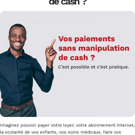
de cash ?
Compte de Dépôt à Terme
Lettre de Garantie
MonCash
Plan Épargne Retraite
Crédit Véhicule
Prêt à Terme
Chèque de Direction
Crédit Hypothécaire
Staff Loan
Transfert International
Home Equity Loan
Crédit Énergie – Entreprises
Guichet Chauffeur
Capital Transfert
Payroll
Transport de Fonds
Imaginez pouvoir payer votre loyer, votre abonnement internet,
la scolarité de vos enfants, vos soins médicaux, faire vos